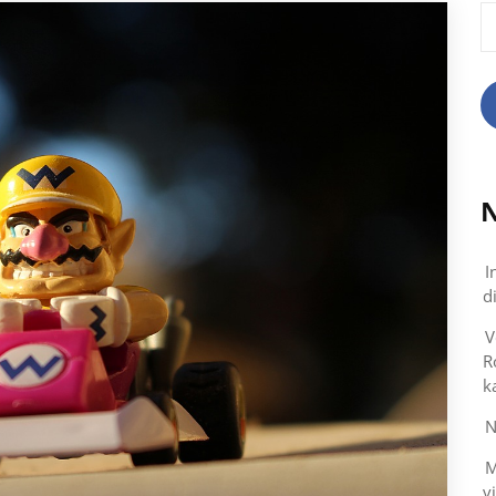
S
n
N
I
d
V
R
k
N
M
v