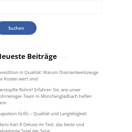
uche
ach:
eueste Beiträge
nvestition in Qualität: Warum Diamantwerkzeuge
ie Kosten wert sind
erstopfte Rohre? Erfahren Sie, wie unser
ohrreiniger-Team in Mönchengladbach helfen
ann
apoleon Grills – Qualität und Langlebigkeit
ario Kart 8 Deluxe im Test: das beste und
ielseitigste Spiel der Serie